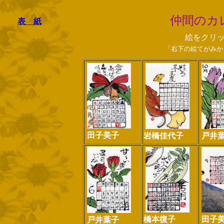
仲間のカ
表 紙
絵をクリ
「右下の絵てがみか
田子美子
岩橋佳代子
戸井
橋本復子
田子
戸井葉子