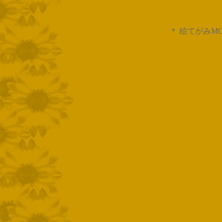
＊ 絵てがみM