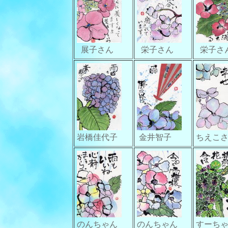
展子さん
栄子さん
栄子さ
岩橋佳代子
金井智子
ちえこ
のんちゃん
のんちゃん
すーち