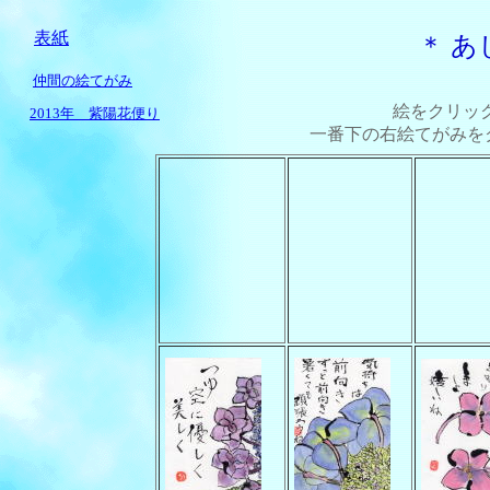
表紙
＊ あ
仲間の絵てがみ
絵をクリッ
2013年 紫陽花便り
一番下の右絵てがみを