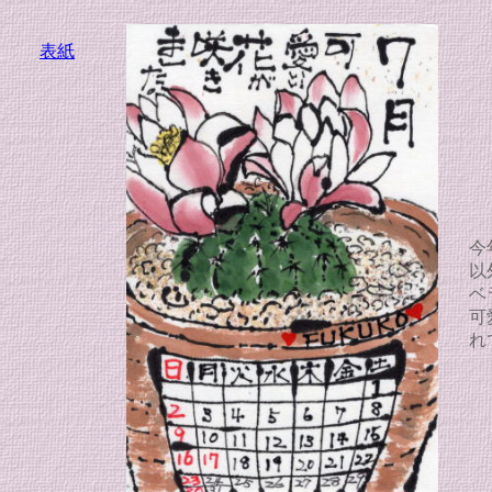
表紙
今
以
ベ
可
れ
2